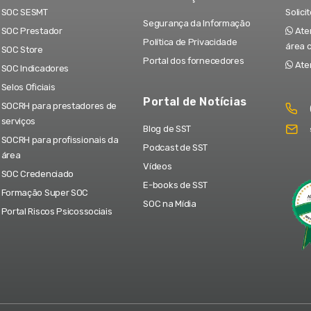
SOC SESMT
Solici
Segurança da Informação
SOC Prestador
Aten
Política de Privacidade
área 
SOC Store
Portal dos fornecedores
Ate
SOC Indicadores
Selos Oficiais
Portal de Notícias
SOCRH para prestadores de
serviços
Blog de SST
SOCRH para profissionais da
Podcast de SST
área
Vídeos
SOC Credenciado
E-books de SST
Formação Super SOC
SOC na Mídia
Portal Riscos Psicossociais