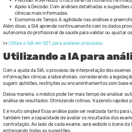
Precisão: A SIA reduz o risco de erros humanos na int
Apoio à Decisão: Com análises detalhadas e sugestões d
clínicas mais informadas.
Economia de Tempo: A agilidade nas análises e preenchi
Além disso, a SIA aprende continuamente com os dados proc
autonomia do profissional de saúde para validar ou ajustar os
>>
Utilize a SIA em SST para acelerar processos
Utilizando a IA para aná
Com a ajuda da SIA, o processo de interpretação dos exames s
informações clínicas e laboratoriais, considerando a legislaç
sugerir aptidões, restrições ou encaminhamentos com base e
Dessa maneira, o médico pode ter mais tempo de analisar outr
análise de resultados. Otimizando rotinas, trazendo rapidez 
E é muito simples! Essa análise pode ser realizada tanto par
também tem a capacidade de avaliar os resultados dos exames
contratação. Ao lado de cada exame, será exibido o ícone da S
entregando todas as sugestões.