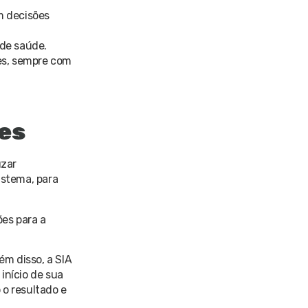
m decisões
 de saúde.
es, sempre com
mes
uzar
istema, para
ões para a
ém disso, a SIA
início de sua
 o resultado e