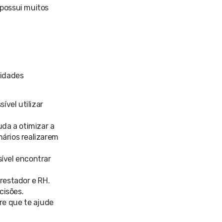
 possui muitos
lidades
ível utilizar
uda a otimizar a
ários realizarem
ível encontrar
restador e RH.
ecisões.
re que te ajude