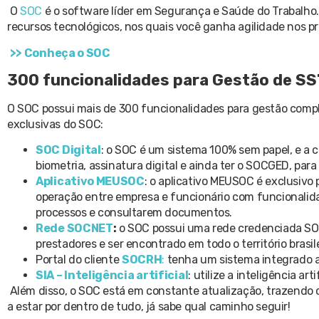
O
SOC
é o software líder em Segurança e Saúde do Trabalho. 
recursos tecnológicos, nos quais você ganha agilidade nos p
>> Conheça o SOC
300 funcionalidades para Gestão de SS
O SOC possui mais de 300 funcionalidades para gestão compl
exclusivas do SOC:
SOC Digital
:
o SOC é um sistema 100% sem papel, e a cad
biometria, assinatura digital e ainda ter o SOCGED, pa
Aplicativo MEUSOC
:
o aplicativo MEUSOC é exclusivo p
operação entre empresa e funcionário com funcionalid
processos e consultarem documentos.
Rede SOCNET
:
o SOC possui uma rede credenciada SOC
prestadores e ser encontrado em todo o território brasil
Portal do cliente
SOCRH
:
tenha um sistema integrado a
SIA – Inteligência artificial
:
utilize a inteligência ar
Além disso, o SOC está em constante atualização, trazendo
a estar por dentro de tudo, já sabe qual caminho seguir!