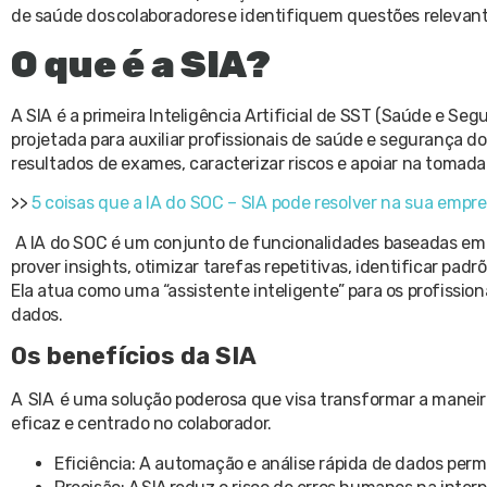
de saúde dos colaboradores e identifiquem questões relevant
O que é a SIA?
A SIA é a primeira Inteligência Artificial de SST (Saúde e Seg
projetada para auxiliar profissionais de saúde e segurança do
resultados de exames, caracterizar riscos e apoiar na tomada
>>
5 coisas que a IA do SOC – SIA pode resolver na sua empr
A IA do SOC é um conjunto de funcionalidades baseadas em int
prover insights, otimizar tarefas repetitivas, identificar pa
Ela atua como uma “assistente inteligente” para os profissio
dados.
Os benefícios da SIA
A SIA é uma solução poderosa que visa transformar a manei
eficaz e centrado no colaborador.
Eficiência: A automação e análise rápida de dados per