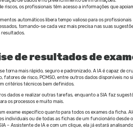
erpretação de dados e no preenchimento de informações.
e riscos, os profissionais têm acesso a informações que apoia
mentos automáticos libera tempo valioso para os profissionais
essados, tornando-se cada vez mais precisa nas suas sugestõ
 resultados.
lise de resultados de exa
e torna mais rápido, seguro e padronizado. A IA é capaz de cr
ão, fatores de risco, PCMSO, entre outros dados disponíveis no s
m critérios técnicos bem definidos.
os dados e realizar outras tarefas, enquanto a SIA faz sugest
para os processos e muito mais.
a um exame específico quanto para todos os exames da ficha. Al
 individuais ou de todas as fichas de um funcionário desde o 
IA – Assistente de IA e com um clique, ela já estará analisando