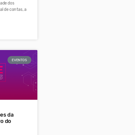
dade dos
al de contas, a
EVENTOS
des da
o do