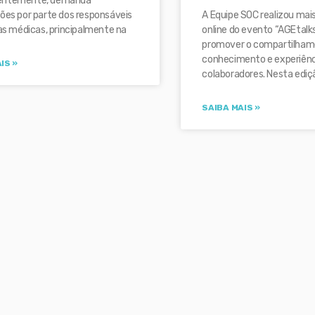
entemente, demanda
A Equipe SOC realizou mai
ões por parte dos responsáveis
online do evento “AGEtalks
cas médicas, principalmente na
promover o compartilham
conhecimento e experiênc
IS »
colaboradores. Nesta ediç
SAIBA MAIS »