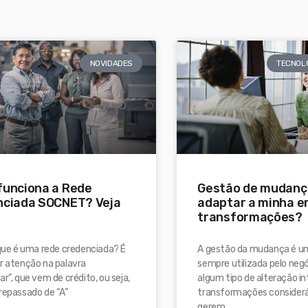
NOVIDADES
TECNOLO
unciona a Rede
Gestão de mudanç
nciada SOCNET? Veja
adaptar a minha e
transformações?
 que é uma rede credenciada? É
A gestão da mudança é 
r atenção na palavra
sempre utilizada pelo neg
ar”, que vem de crédito, ou seja,
algum tipo de alteração in
repassado de “A”
transformações considerá
gerem