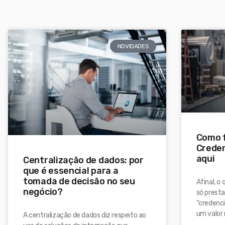
NOVIDADES
Como f
Crede
aqui
Centralização de dados: por
que é essencial para a
tomada de decisão no seu
Afinal, o
negócio?
só presta
“credenci
um valor 
A centralização de dados diz respeito ao