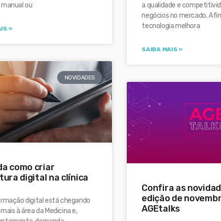
a qualidade e competitivi
 manual ou
negócios no mercado. Afin
tecnologia melhora
IS »
SAIBA MAIS »
NOVIDADES
a como criar
ura digital na clínica
Confira as novida
edição de novembr
ormação digital está chegando
AGEtalks
mais à área da Medicina e,