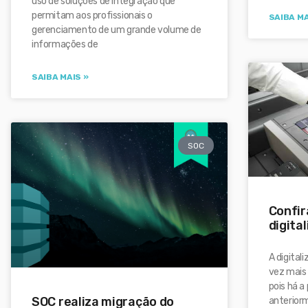
uso de soluções de integração que
permitam aos profissionais o
SAIBA MA
gerenciamento de um grande volume de
informações de
SAIBA MAIS »
SOC
Confir
digita
A digital
vez mais
pois há 
SOC realiza migração do
anterior