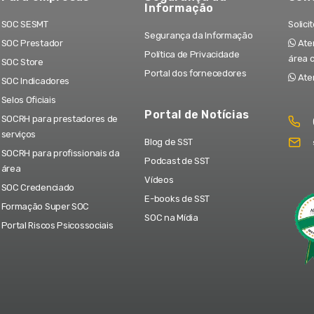
Informação
SOC SESMT
Solici
Segurança da Informação
SOC Prestador
Aten
Política de Privacidade
área 
SOC Store
Portal dos fornecedores
Ate
SOC Indicadores
Selos Oficiais
Portal de Notícias
SOCRH para prestadores de
serviços
Blog de SST
SOCRH para profissionais da
Podcast de SST
área
Vídeos
SOC Credenciado
E-books de SST
Formação Super SOC
SOC na Mídia
Portal Riscos Psicossociais