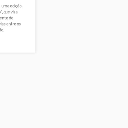
s uma edição
”, que visa
ento de
ias entre os
ão,