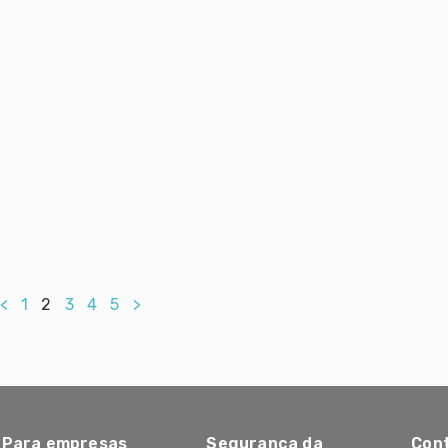
<
1
2
3
4
5
>
Para empresas
Segurança da
Con