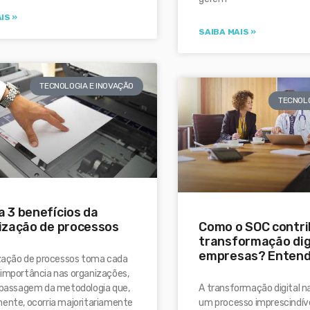
IS »
SAIBA MAIS »
TECNOLOGIA E INOVAÇÃO
TECNOLO
a 3 benefícios da
Como o SOC contri
lização de processos
transformação dig
empresas? Entend
ização de processos toma cada
 importância nas organizações,
A transformação digital n
a passagem da metodologia que,
um processo imprescindív
mente, ocorria majoritariamente